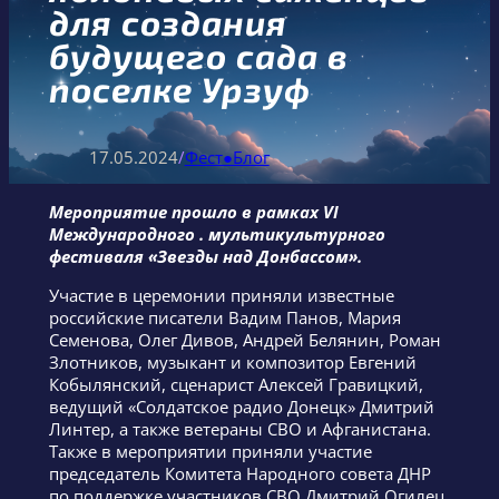
для создания
будущего сада в
поселке Урзуф
17.05.2024
/
Фест●Блог
Мероприятие прошло в рамках VI
Международного . мультикультурного
фестиваля «Звезды над Донбассом».
Участие в церемонии приняли известные
российские писатели Вадим Панов, Мария
Семенова, Олег Дивов, Андрей Белянин, Роман
Злотников, музыкант и композитор Евгений
Кобылянский, сценарист Алексей Гравицкий,
ведущий «Солдатское радио Донецк» Дмитрий
Линтер, а также ветераны СВО и Афганистана.
Также в мероприятии приняли участие
председатель Комитета Народного совета ДНР
по поддержке участников СВО Дмитрий Огилец,