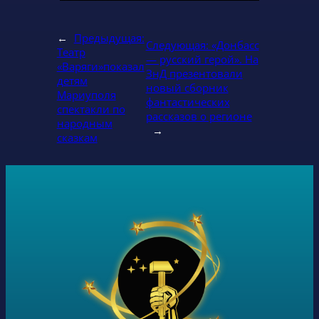
←
Предыдущая:
Следующая:
«Донбасс
Театр
— русский герой». На
«Варяги»показал
ЗнД презентовали
детям
новый сборник
Мариуполя
фантастических
спектакли по
рассказов о регионе
народным
→
сказкам