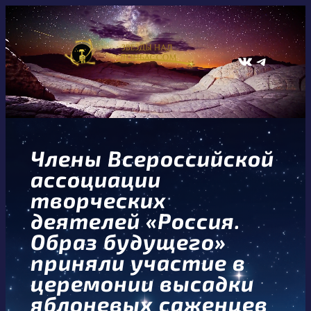
Перейти
к
содержимому
ВКонтакте
Telegram
Члены Всероссийской
ассоциации
творческих
деятелей «Россия.
Образ будущего»
приняли участие в
церемонии высадки
яблоневых саженцев