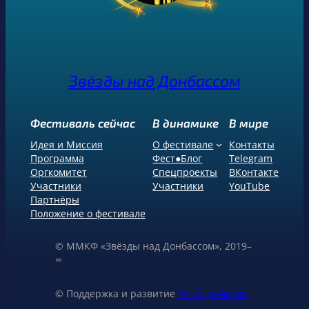
Звёзды над Донбассом
Фестиваль сейчас
В динамике
В мире
Идея и Миссия
О фестивале
Контакты
Программа
Фест●Блог
Telegram
Оргкомитет
Спецпроекты
ВКонтакте
Участники
Участники
YouTube
Партнёры
Положение о фестивале
© ММКФ «Звёзды над Донбассом», 2019–
∞
© Поддержка и развитие
РА «9 дюймов»