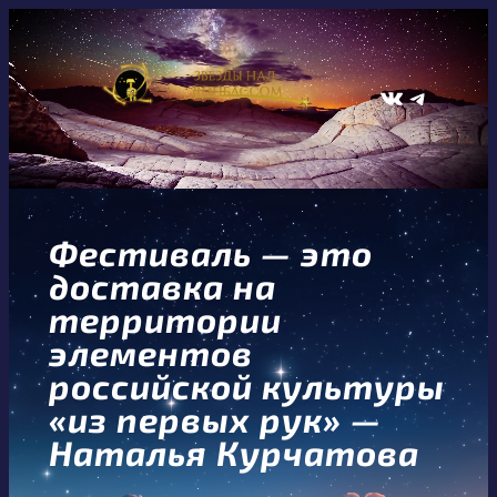
Перейти
к
содержимому
ВКонтакте
Telegram
Фестиваль — это
доставка на
территории
элементов
российской культуры
«из первых рук» —
Наталья Курчатова