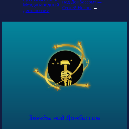
над Донбассом» —
Международный
Сергей Носов
→
день поэзии
Звёзды над Донбассом