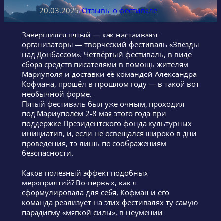
20.03.2025
/
Отзывы о фестивале
Завершился пятый — как настаивают
организаторы — творческий фестиваль «Звезды
над Донбассом». Четвёртый фестиваль, в виде
сбора средств писателями в помощь жителям
Мариуполя и доставки её командой Александра
Кофмана, прошёл в прошлом году — в такой вот
необычной форме.
Пятый фестиваль был уже очным, проходил
под Мариуполем 2-8 мая этого года при
поддержке Президентского фонда культурных
инициатив, и, если не освещался широко в дни
проведения, то лишь по соображениям
безопасности.
Каков полезный эффект подобных
мероприятий? Во-первых, как я
сформулировала для себя, Кофман и его
команда реализует на этих фестивалях ту самую
парадигму «мягкой силы», в неумении