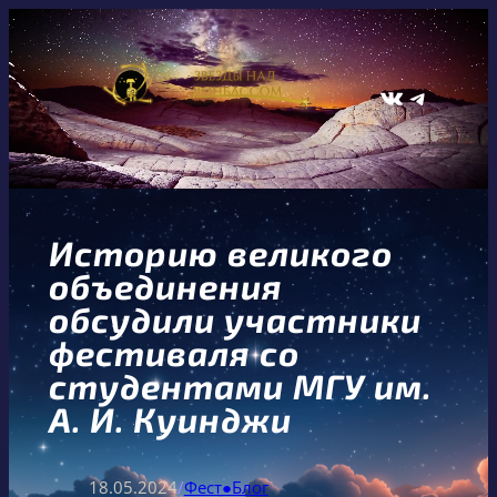
Перейти
к
содержимому
ВКонтакте
Telegram
Историю великого
объединения
обсудили участники
фестиваля со
студентами МГУ им.
А. И. Куинджи
18.05.2024
/
Фест●Блог