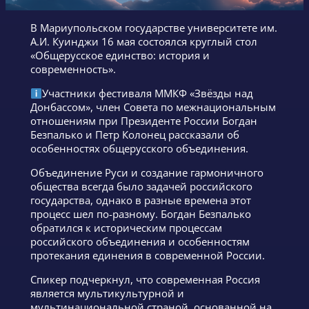
В Мариупольском государстве университете им.
А.И. Куинджи 16 мая состоялся круглый стол
«Общерусское единство: история и
современность».
Участники фестиваля ММКФ «Звёзды над
Донбассом», член Совета по межнациональным
отношениям при Президенте России Богдан
Безпалько и Петр Колонец рассказали об
особенностях общерусского объединения.
Объединение Руси и создание гармоничного
общества всегда было задачей российского
государства, однако в разные времена этот
процесс шел по-разному. Богдан Безпалько
обратился к историческим процессам
российского объединения и особенностям
протекания единения в современной России.
Спикер подчеркнул, что современная Россия
является мультикультурной и
мультинациональной страной, основанной на