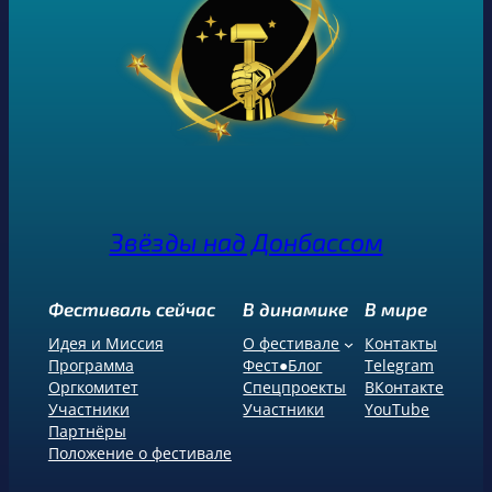
Звёзды над Донбассом
Фестиваль сейчас
В динамике
В мире
Идея и Миссия
О фестивале
Контакты
Программа
Фест●Блог
Telegram
Оргкомитет
Спецпроекты
ВКонтакте
Участники
Участники
YouTube
Партнёры
Положение о фестивале