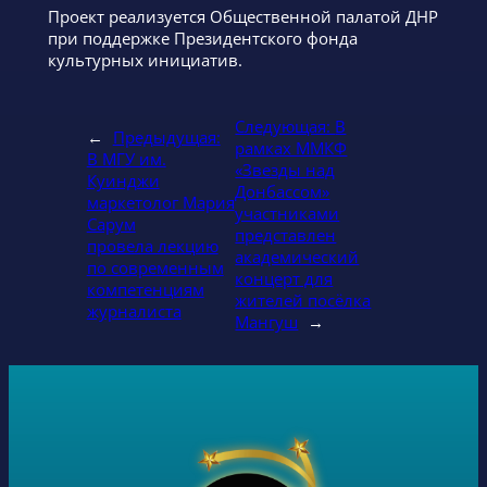
Проект реализуется Общественной палатой ДНР
при поддержке Президентского фонда
культурных инициатив.
Следующая:
В
←
Предыдущая:
рамках ММКФ
В МГУ им.
«Звезды над
Куинджи
Донбассом»
маркетолог Мария
участниками
Сарум
представлен
провела лекцию
академический
по современным
концерт для
компетенциям
жителей посёлка
журналиста
Мангуш
→