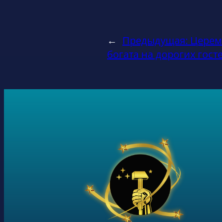
←
Предыдущая:
Церем
богата на дорогих гост