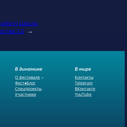
работу Школа
рства 3.0
→
В динамике
В мире
О фестивале
Контакты
Фест●Блог
Telegram
Спецпроекты
ВКонтакте
Участники
YouTube