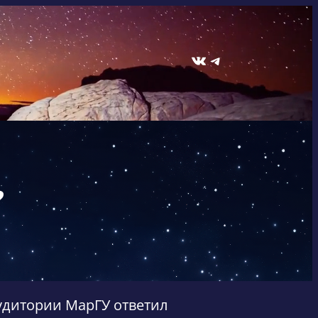
ВКонтакте
Telegram
?
удитории МарГУ ответил