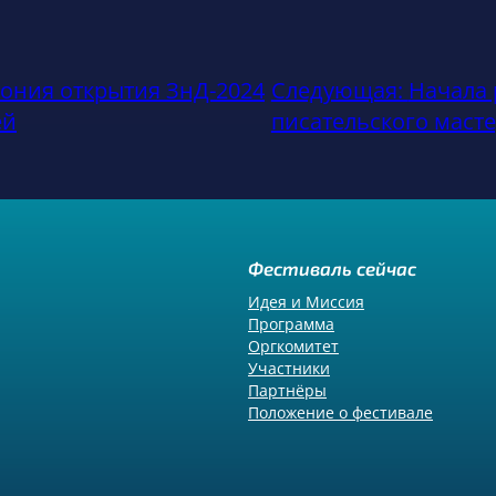
ония открытия ЗнД-2024
Следующая:
Начала 
ей
писательского масте
Фестиваль сейчас
Идея и Миссия
Программа
Оргкомитет
Участники
Партнёры
Положение о фестивале