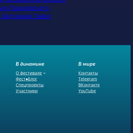
ами Приазовского
 фестиваля Павел
В динамике
В мире
О фестивале
Контакты
Фест●Блог
Telegram
Спецпроекты
ВКонтакте
Участники
YouTube