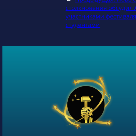
столкновения обсудил
участниками фестивал
студентами