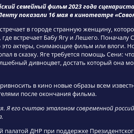
йский семейный фильм 2023 года сценарист
енту показали 16 мая в кинотеатре «Савон
тречает в городе странную женщину, которой
, где встречает Бабу Ягу и Лешего. Поначалу
о это актеры, снимающие фильм или влоги. Н
пал в сказку. Яге требуется помощь Сени: чт
олшебный дивноцвет, достать который она мо
ривносить в кино новые образы всем известны
телями после окончания фильма.
. Я его считаю эталоном современной российс
а.
й палатой ДНР при поддержке Президентског