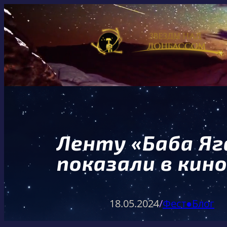
Перейти
к
содержимому
Ленту «Баба Яг
показали в кин
18.05.2024
/
Фест●Блог