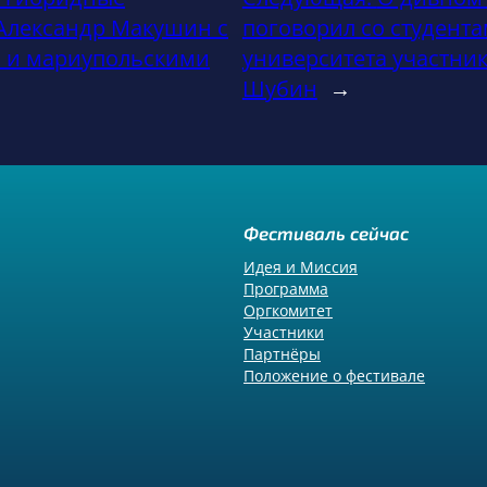
 Александр Макушин с
поговорил со студент
я и мариупольскими
университета участник
Шубин
→
Фестиваль сейчас
Идея и Миссия
Программа
Оргкомитет
Участники
Партнёры
Положение о фестивале