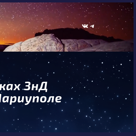
ВКонтакте
Telegram
ках ЗнД
Мариуполе