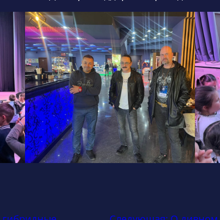
 гибридные
Следующая:
О дивном 