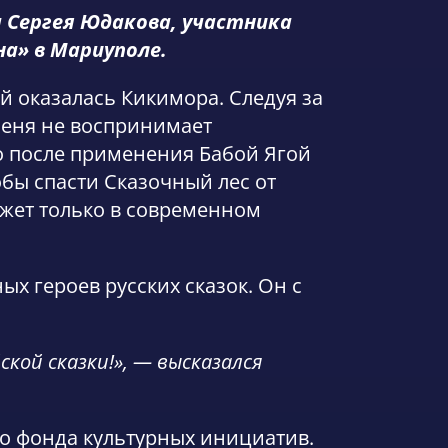
а Сергея Юдакова, участника
а» в Мариуполе.
 оказалась Кикимора. Следуя за
 Сеня не воспринимает
о после применения Бабой Ягой
обы спасти Сказочный лес от
жет только в современном
х героев русских сказок. Он с
кой сказки!», — высказался
о фонда культурных инициатив.