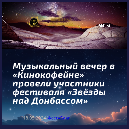
Перейти
к
содержимому
ВКонтакте
Telegram
Музыкальный вечер в
«Кинокофейне»
провели участники
фестиваля «Звёзды
над Донбассом»
18.05.2024
/
Фест●Блог