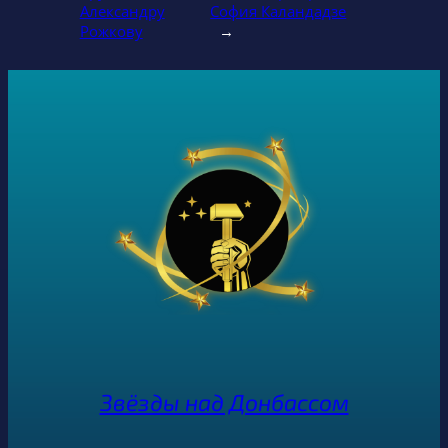
Александру
София Каландадзе
Рожкову
→
Звёзды над Донбассом