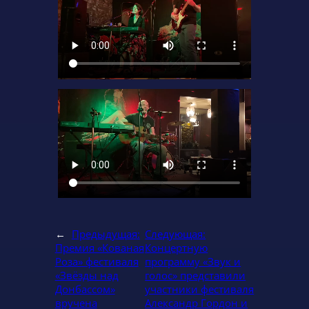
←
Предыдущая:
Следующая:
Премия «Кованая
Концертную
Роза» фестиваля
программу «Звук и
«Звёзды над
голос» представили
Донбассом»
участники фестиваля
вручена
Александр Гордон и