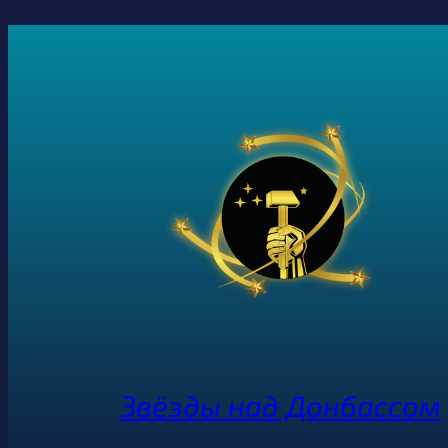
Звёзды над Донбассом