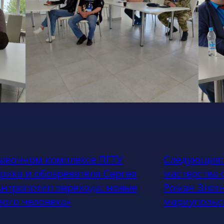
тавочном комплексе ПГТУ
Следующая
рика и обозревателя Сергея
мастерства 
Антропотип перехода: новые
Роман Злотн
вого человека»
мариупольс