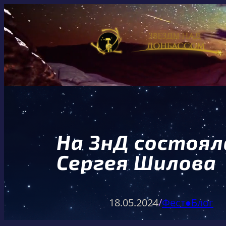
Перейти
к
содержимому
На ЗнД состоял
Сергея Шилова
18.05.2024
/
Фест●Блог