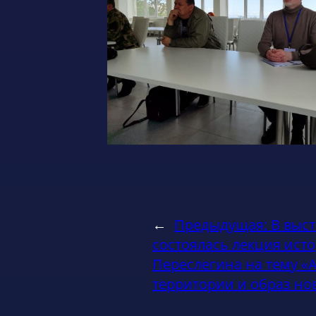
←
Предыдущая:
В выс
состоялась лекция исто
Переслегина на тему «
территории и образ но