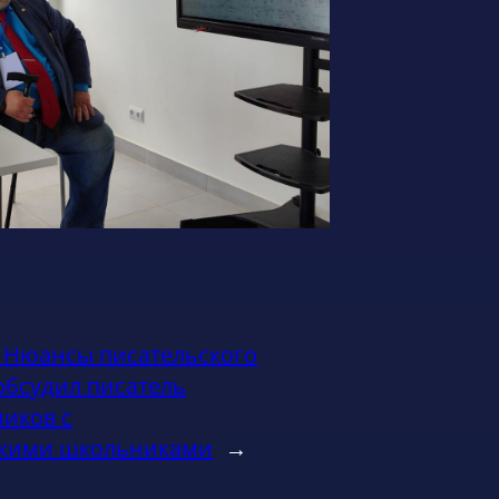
:
Нюансы писательского
обсудил писатель
иков с
кими школьниками
→