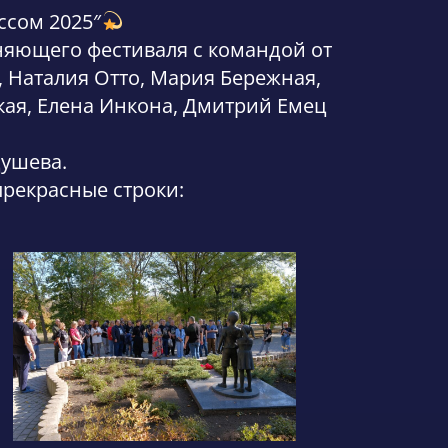
ссом 2025″
иняющего фестиваля с командой от
 Наталия Отто, Мария Бережная,
кая, Елена Инкона, Дмитрий Емец
душева.
прекрасные строки: