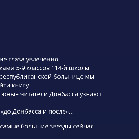
ие глаза увлечённо
ами 5-9 классов 114-й школы
й республиканской больнице мы
йти книгу.
ев юные читатели Донбасса узнают
 «до Донбасса и после»…
о самые большие звёзды сейчас