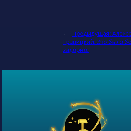
←
Предыдущая:
Алекс
Гравицкий: Это было б
задорно.