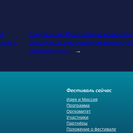
ей
Следующая:
Позитивные новости 
одро и
участников фестиваля сменяются 
сообщениями.
→
Фестиваль сейчас
Идея и Миссия
Программа
Оргкомитет
Участники
Партнёры
Положение о фестивале