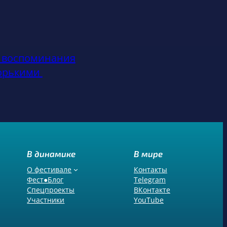
и воспоминания
горькими
В динамике
В мире
О фестивале
Контакты
Фест●Блог
Telegram
Спецпроекты
ВКонтакте
Участники
YouTube