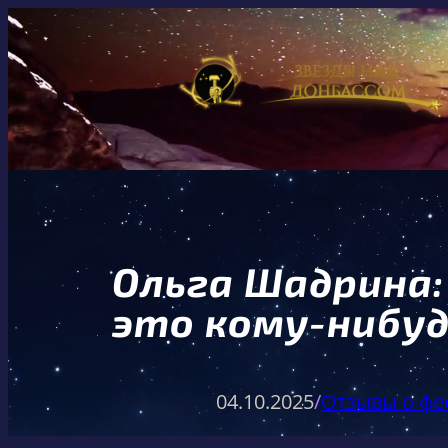
Перейти
к
содержимому
Ольга Шадрина:
это кому-нибуд
04.10.2025
/
Отзывы о фе