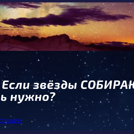
 Если звёзды СОБИР
ь нужно?
стивале