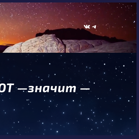
ВКонтакте
Telegram
АЮТ —значит —