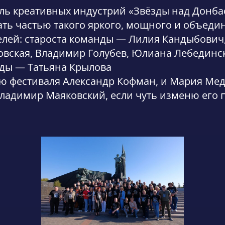
ь креативных индустрий «Звёзды над Донба
тать частью такого яркого, мощного и объед
лей: староста команды — Лилия Кандыбович,
овская, Владимир Голубев, Юлиана Лебединс
ды — Татьяна Крылова
ю фестиваля Александр Кофман, и Мария Ме
ладимир Маяковский, если чуть изменю его 