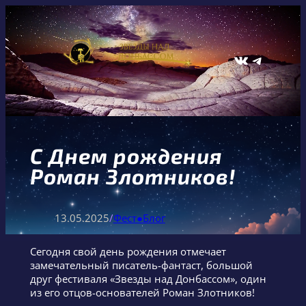
Перейти
к
содержимому
ВКонтакте
Telegram
С Днем рождения
Роман Злотников!
13.05.2025
/
Фест●Блог
Сегодня свой день рождения отмечает
замечательный писатель-фантаст, большой
друг фестиваля «Звезды над Донбассом», один
из его отцов-основателей Роман Злотников!