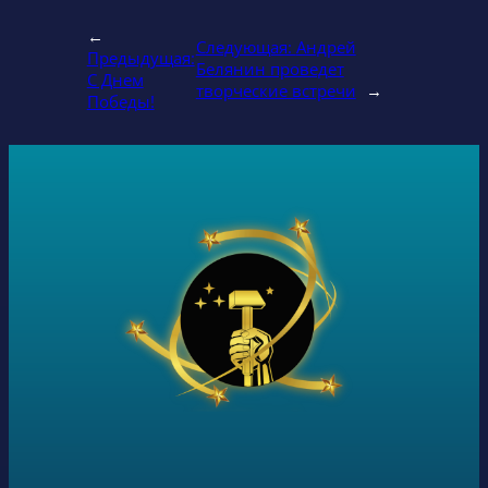
←
Следующая:
Андрей
Предыдущая:
Белянин проведет
С Днем
творческие встречи
→
Победы!