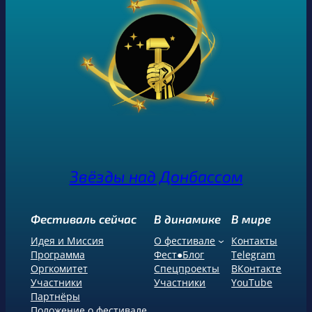
Звёзды над Донбассом
Фестиваль сейчас
В динамике
В мире
Идея и Миссия
О фестивале
Контакты
Программа
Фест●Блог
Telegram
Оргкомитет
Спецпроекты
ВКонтакте
Участники
Участники
YouTube
Партнёры
Положение о фестивале