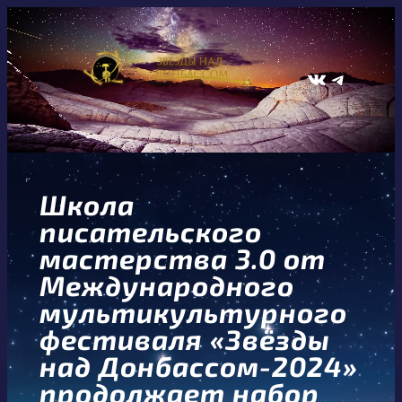
Перейти
к
содержимому
ВКонтакте
Telegram
Школа
писательского
мастерства 3.0 от
Международного
мультикультурного
фестиваля «Звёзды
над Донбассом-2024»
продолжает набор