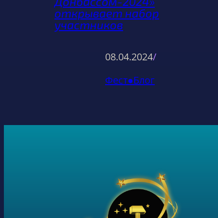
Донбассом-2024»
открывает набор
участников
08.04.2024
/
Фест●Блог