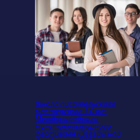
Школа писательского
мастерства 3.0 от
Международного
мультикультурного
фестиваля «Звёзды над