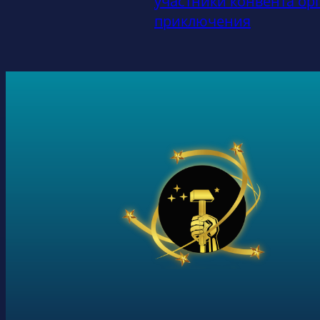
участники конвента ор
приключения