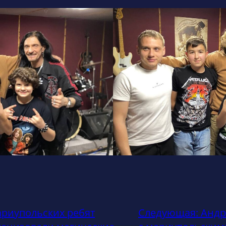
ариупольских ребят
Следующая:
Андр