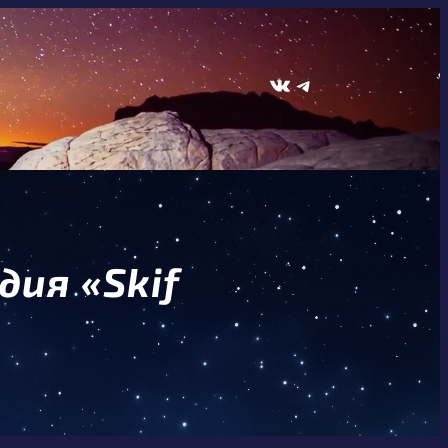
ВКонтакте
Telegram
дия «Skif