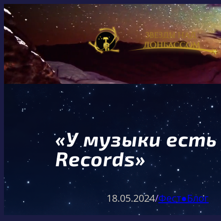
Перейти
к
содержимому
«У музыки есть 
Records»
18.05.2024
/
Фест●Блог