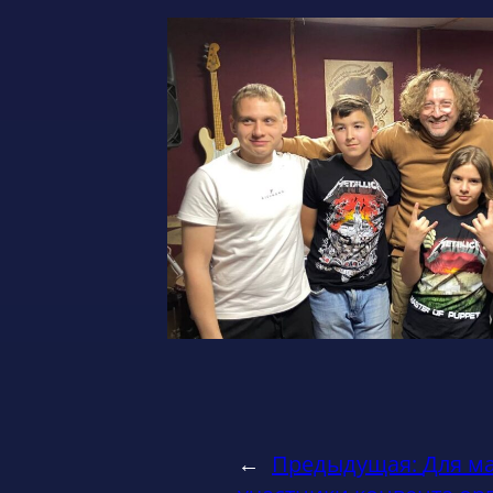
←
Предыдущая:
Для м