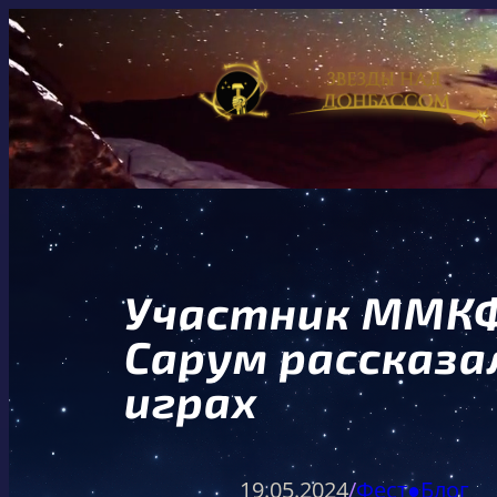
Перейти
к
содержимому
Участник ММКФ
Сарум рассказ
играх
19.05.2024
/
Фест●Блог