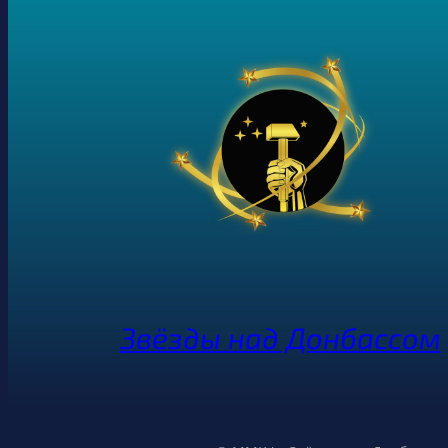
Звёзды над Донбассом