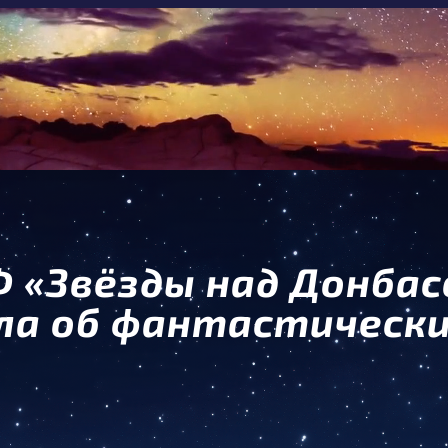
 «Звёзды над Донбас
ала об фантастическ