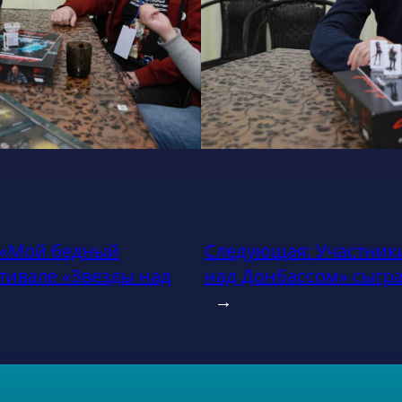
 «Мой бедный
Следующая:
Участник
тивале «Звезды над
над Донбассом» сыграл
→