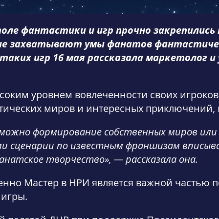
поле фантастики и игр прочно закрепились
ьше захватывают умы фанатов фантастичес
аких игр 16 мая рассказала маркетолог и
оким уровнем вовлеченности своих игроков
стических миров и интересных приключений, 
зможно формирование собственных миров или
ами сценарии по известным франшизам вписыв
анатское творчество», — рассказала она.
енно Мастер в НРИ является важной частью 
 игры.