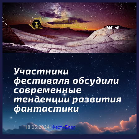
Перейти
к
содержимому
ВКонтакте
Telegram
Участники
фестиваля обсудили
современные
тенденции развития
фантастики
18.05.2024
/
Фест●Блог