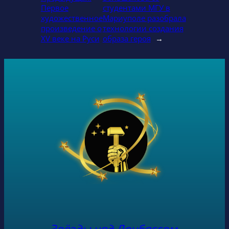
Первое
студентами МГУ в
художественное
Мариуполе разобрала
произведение о
технологии создания
XV веке на Руси
образа героя
→
Звёзды над Донбассом