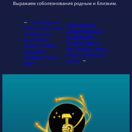
Выражаем соболезнования родным и близким.
←
Предыдущая:
Следующая:
В
Фаина Савенкова:
Донецке прошла
«Звёзды над
презентация
Донбассом»,
шарфа «Звёзды
подобно маяку,
над Донбассом» от
освещают
бренда «Русские в
нелегкий путь к
моде»
→
миру