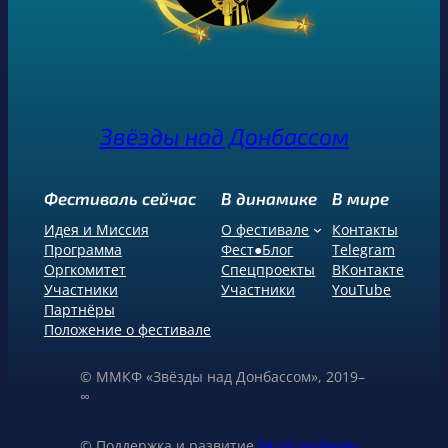
Звёзды над Донбассом
Фестиваль сейчас
В динамике
В мире
Идея и Миссия
О фестивале
Контакты
Программа
Фест●Блог
Telegram
Оргкомитет
Спецпроекты
ВКонтакте
Участники
Участники
YouTube
Партнёры
Положение о фестивале
© ММКФ «Звёзды над Донбассом», 2019–
∞
© Поддержка и развитие
РА «9 дюймов»