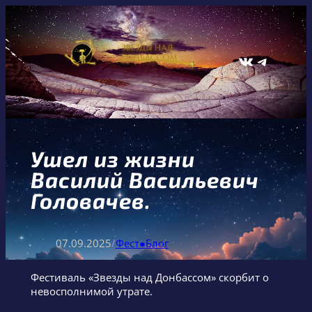
Перейти
к
содержимому
ВКонтакте
Telegram
Ушел из жизни
Василий Васильевич
Головачев.
07.09.2025
/
Фест●Блог
Фестиваль «Звезды над Донбассом» скорбит о
невосполнимой утрате.