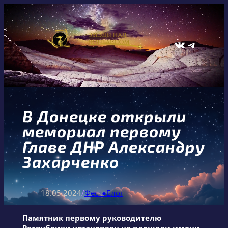
Перейти
к
содержимому
ВКонтакте
Telegram
В Донецке открыли
мемориал первому
Главе ДНР Александру
Захарченко
18.05.2024
/
Фест●Блог
Памятник первому руководителю