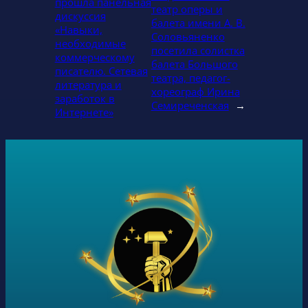
прошла панельная
театр оперы и
дискуссия
балета имени А. В.
«Навыки,
Соловьяненко
необходимые
посетила солистка
коммерческому
балета Большого
писателю. Сетевая
театра, педагог-
литература и
хореограф Ирина
заработок в
Семиреченская
→
Интернете»