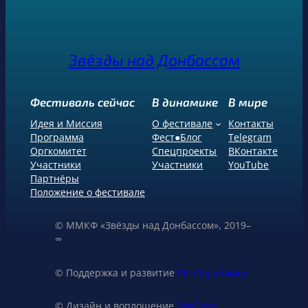
Звёзды над Донбассом
Фестиваль сейчас
В динамике
В мире
Идея и Миссия
О фестивале
Контакты
Программа
Фест●Блог
Telegram
Оргкомитет
Спецпроекты
ВКонтакте
Участники
Участники
YouTube
Партнёры
Положение о фестивале
© ММКФ «Звёзды над Донбассом», 2019–
∞
© Поддержка и развитие
РА «9 дюймов»
© Дизайн и воплощение
SanDoro