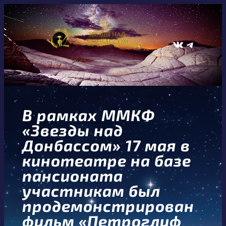
Перейти
к
содержимому
ВКонтакте
Telegram
В рамках ММКФ
«Звезды над
Донбассом» 17 мая в
кинотеатре на базе
пансионата
участникам был
продемонстрирован
фильм «Петроглиф