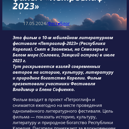
2023»
17.05.2024
/
Фест●Блог
Это фильм о 10-м юбилейном литературном
фестивале «Петроглиф-2023» (Республика
Карелия). Снят в Заонежье, на Сямозерье и
Белом море (Соловки, Заяцкий остров) в июле
2023 г.
Тут раскрывается взгляд современных
авторов на историю, культуру, литературу
и природное богатство Карелии. Фильм
презентовали участники Фестиваля
Владимир и Елена Софиенко.
Фильм входит в проект «Петроглиф» и
снимается ежегодно на месте проведения
одноимённого литературного фестиваля. Цель
фильма — показать историю, культуру,
литературу и природное богатство Республики
Карелия. Писатели приезжают за вдохновением