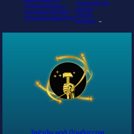
Отечественная
сухому валянию от
война в
участницы ЗнД-2024
строках
состоялся в Мариуполе
писателя
→
Звёзды над Донбассом