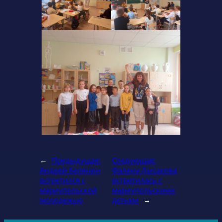
←
Предыдущая:
Следующая:
Андрей Белянин
Фалена Лысакова
встретился с
встретилась с
мариупольской
мариупольскими
молодежью
детьми
→