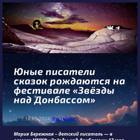
Перейти
к
содержимому
ВКонтакте
Telegram
Юные писатели
сказок рождаются на
фестивале «Звёзды
над Донбассом»
18.05.2024
/
Фест●Блог
Мария Бережная – детский писатель — в