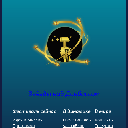
Звёзды над Донбассом
Фестиваль сейчас
В динамике
В мире
Идея и Миссия
О фестивале
Контакты
Программа
Фест●Блог
Telegram