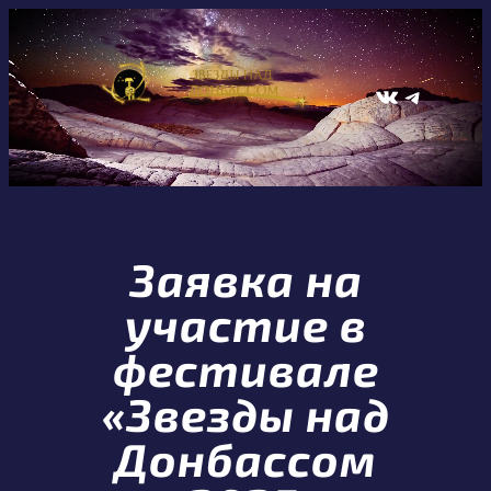
Перейти
к
содержимому
ВКонтакте
Telegram
Заявка на
участие в
фестивале
«Звезды над
Донбассом