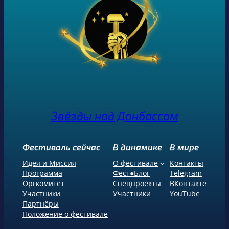
Звёзды над Донбассом
Фестиваль сейчас
В динамике
В мире
Идея и Миссия
О фестивале
Контакты
Программа
Фест●Блог
Telegram
Оргкомитет
Спецпроекты
ВКонтакте
Участники
Участники
YouTube
Партнёры
Положение о фестивале