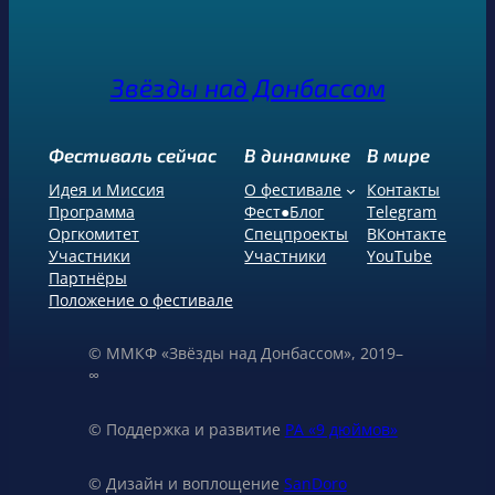
Звёзды над Донбассом
Фестиваль сейчас
В динамике
В мире
Идея и Миссия
О фестивале
Контакты
Программа
Фест●Блог
Telegram
Оргкомитет
Спецпроекты
ВКонтакте
Участники
Участники
YouTube
Партнёры
Положение о фестивале
© ММКФ «Звёзды над Донбассом», 2019–
∞
© Поддержка и развитие
РА «9 дюймов»
© Дизайн и воплощение
SanDoro