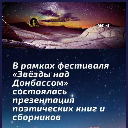
Перейти
к
содержимому
ВКонтакте
Telegram
В рамках фестиваля
«Звёзды над
Донбассом»
состоялась
презентация
поэтических книг и
сборников