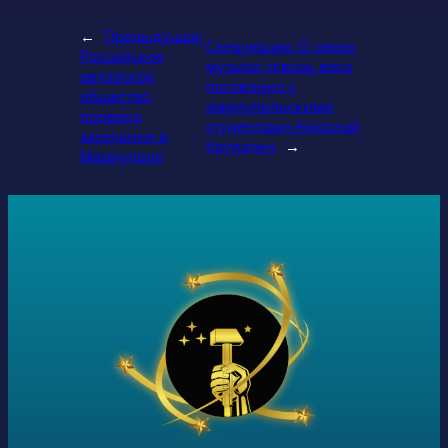
←
Предыдущая:
Следующая:
О связи
Российское
музыки сквозь века
авторское
поговорил с
общество
мариупольскими
провело
студентами Николай
заседание в
Крупатин
→
Мариуполе