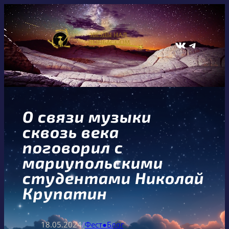
Перейти
к
содержимому
ВКонтакте
Telegram
О связи музыки
сквозь века
поговорил с
мариупольскими
студентами Николай
Крупатин
18.05.2024
/
Фест●Блог