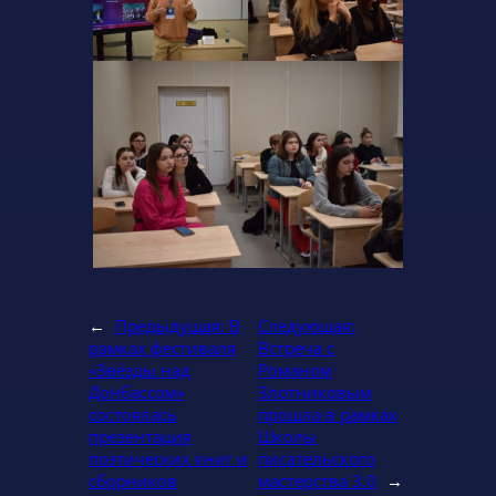
←
Предыдущая:
В
Следующая:
рамках фестиваля
Встреча с
«Звёзды над
Романом
Донбассом»
Злотниковым
состоялась
прошла в рамках
презентация
Школы
поэтических книг и
писательского
сборников
мастерства 3.0
→