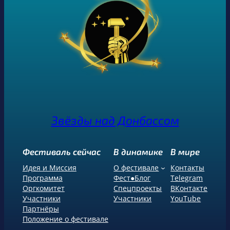
Звёзды над Донбассом
Фестиваль сейчас
В динамике
В мире
Идея и Миссия
О фестивале
Контакты
Программа
Фест●Блог
Telegram
Оргкомитет
Спецпроекты
ВКонтакте
Участники
Участники
YouTube
Партнёры
Положение о фестивале