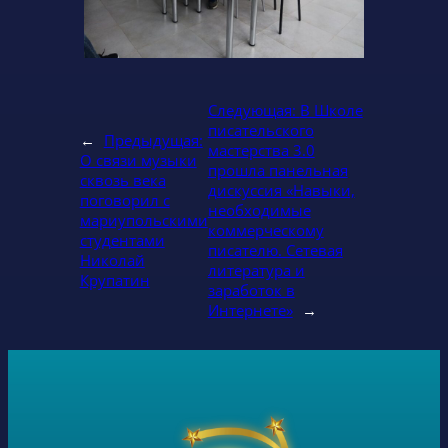
Следующая:
В Школе
писательского
←
Предыдущая:
мастерства 3.0
О связи музыки
прошла панельная
сквозь века
дискуссия «Навыки,
поговорил с
необходимые
мариупольскими
коммерческому
студентами
писателю. Сетевая
Николай
литература и
Крупатин
заработок в
Интернете»
→