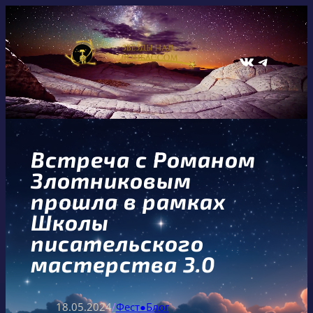
Перейти
к
содержимому
ВКонтакте
Telegram
Встреча с Романом
Злотниковым
прошла в рамках
Школы
писательского
мастерства 3.0
18.05.2024
/
Фест●Блог